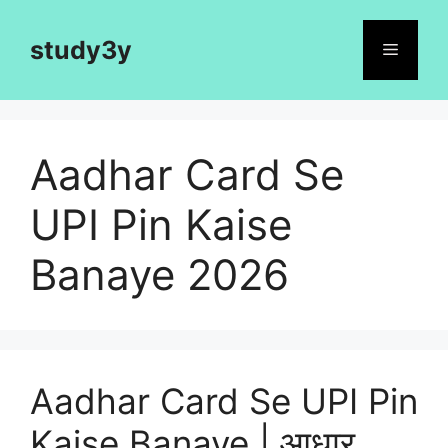
Skip
to
study3y
Menu
content
Aadhar Card Se
UPI Pin Kaise
Banaye 2026
Aadhar Card Se UPI Pin
Kaise Banaye | आधार