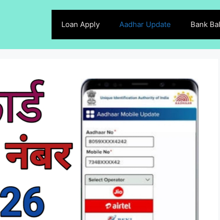
Loan Apply
Aadhar Update
Bank Ba