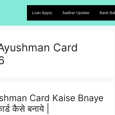
Loan Apply
Aadhar Update
Bank Ba
 Ayushman Card
6
shman Card Kaise Bnaye
र्ड कैसे बनाये |