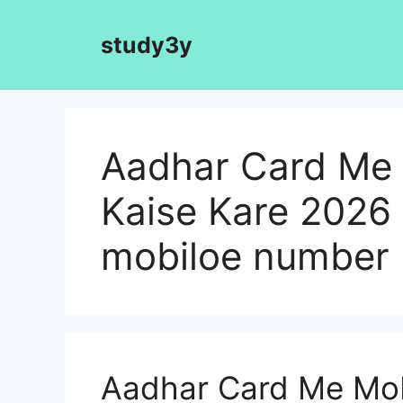
Skip
to
study3y
content
Aadhar Card Me 
Kaise Kare 2026
mobiloe number l
Aadhar Card Me Mob