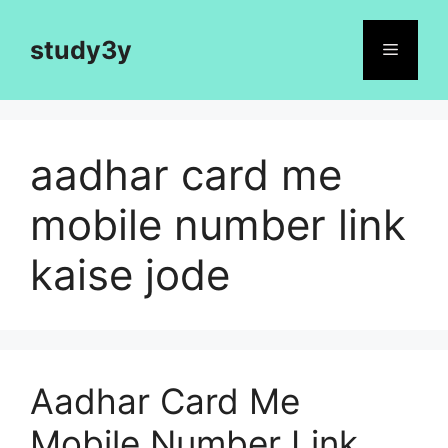
Skip
to
study3y
Menu
content
aadhar card me
mobile number link
kaise jode
Aadhar Card Me
Mobile Number Link