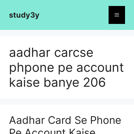
Skip
to
study3y
Menu
content
aadhar carcse
phpone pe account
kaise banye 206
Aadhar Card Se Phone
Pe Account Kaise