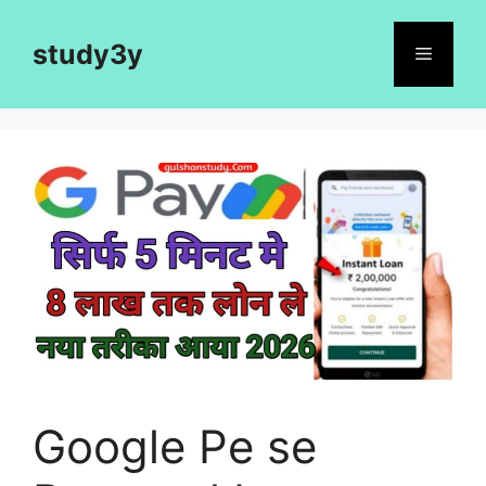
Skip
to
study3y
Menu
content
Google Pe se