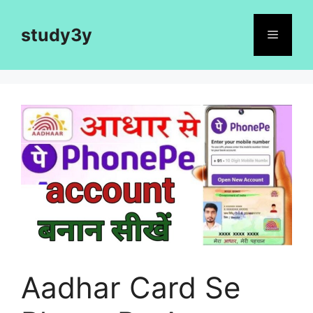
Skip
to
study3y
Menu
content
Aadhar Card Se