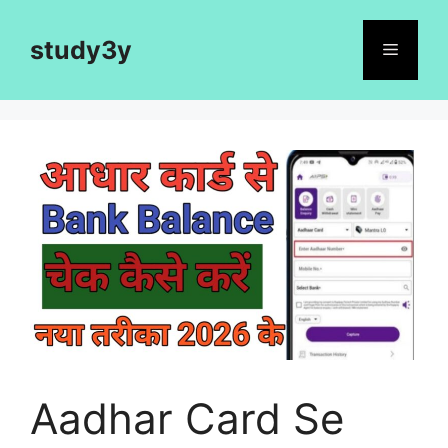
Skip
to
study3y
Menu
content
Aadhar Card Se